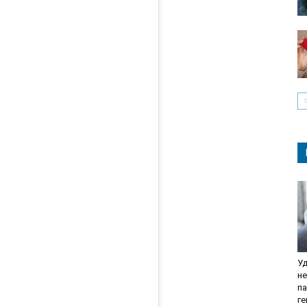
Уд
не
па
г