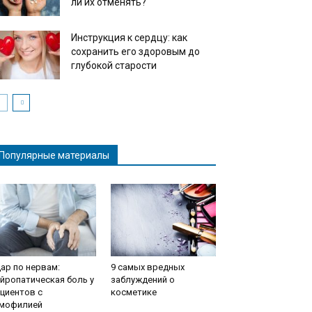
ли их отменять?
Инструкция к сердцу: как
сохранить его здоровым до
глубокой старости
Популярные материалы
ар по нервам:
9 самых вредных
йропатическая боль у
заблуждений о
циентов с
косметике
емофилией