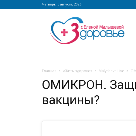
Четверг, 6 августа, 2026
Сайт
zdorovieinfo.ru
–
крупнейший
медицинский
интернет-
портал
России
Главная
«Жить здорово»
Malysheva.Live
ОМ
ОМИКРОН. Защи
вакцины?