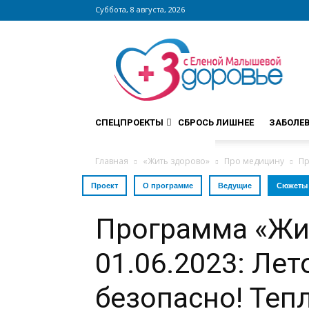
Суббота, 8 августа, 2026
Сайт
zdorovieinfo.ru
–
крупнейший
медицинский
интернет-
СПЕЦПРОЕКТЫ
СБРОСЬ ЛИШНЕЕ
ЗАБОЛЕ
портал
России
Главная
«Жить здорово»
Про медицину
Пр
Проект
О программе
Ведущие
Сюжеты
Программа «Жи
01.06.2023: Лет
безопасно! Теп