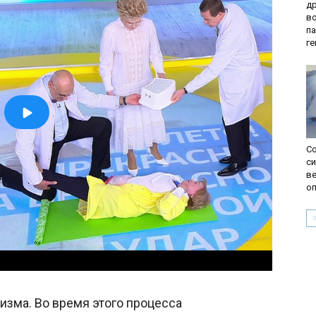
д
в
па
г
Со
с
ве
о
изма. Во время этого процесса