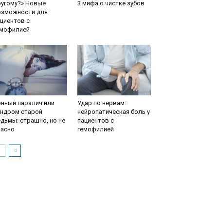
ругому?» Новые
3 мифа о чистке зубов
озможности для
циентов с
емофилией
нный паралич или
Удар по нервам:
индром старой
нейропатическая боль у
дьмы: страшно, но не
пациентов с
пасно
гемофилией