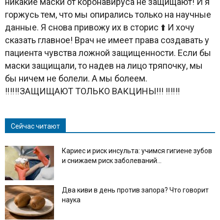
никакие маски от коронавируса не защищают! И я
горжусь тем, что мы опирались только на научные
данные. Я снова привожу их в сторис ⬆️ И хочу
сказать главное! Врач не имеет права создавать у
пациента чувства ложной защищенности. Если бы
маски защищали, то надев на лицо тряпочку, мы
бы ничем не болели. А мы болеем.
‼️‼️‼️ЗАЩИЩАЮТ ТОЛЬКО ВАКЦИНЫ!!! ‼️‼️‼️
Сейчас читают
Кариес и риск инсульта: учимся гигиене зубов
и снижаем риск заболеваний...
Два киви в день против запора? Что говорит
наука