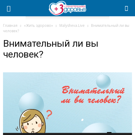
Главная
«Жить здорово»
Malysheva.Live
Внимательный ли вы
человек?
Внимательный ли вы
человек?
Видеоплеер