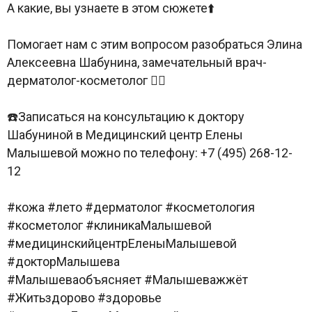
А какие, вы узнаете в этом сюжете⬆️
Помогает нам с этим вопросом разобраться Элина
Алексеевна Шабунина, замечательный врач-
дерматолог-косметолог 👩‍⚕️
☎️Записаться на консультацию к доктору
Шабуниной в Медицинский центр Елены
Малышевой можно по телефону: +7 (495) 268-12-
12
#кожа #лето #дерматолог #косметология
#косметолог #клиникаМалышевой
#медицинскийцентрЕленыМалышевой
#докторМалышева
#Малышеваобъясняет #Малышеважжёт
#Житьздорово #здоровье