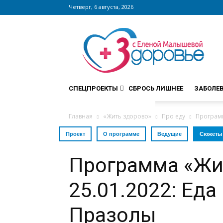
Четверг, 6 августа, 2026
Сайт
zdorovieinfo.ru
–
крупнейший
медицинский
интернет-
СПЕЦПРОЕКТЫ
СБРОСЬ ЛИШНЕЕ
ЗАБОЛЕ
портал
России
Главная
«Жить здорово»
Про еду
Программ
Проект
О программе
Ведущие
Сюжеты
Программа «Жи
25.01.2022: Еда
Празолы