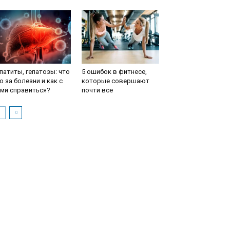
патиты, гепатозы: что
5 ошибок в фитнесе,
о за болезни и как с
которые совершают
ми справиться?
почти все