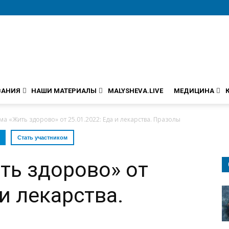
ВАНИЯ
НАШИ МАТЕРИАЛЫ
MALYSHEVA.LIVE
МЕДИЦИНА
а «Жить здорово» от 25.01.2022: Еда и лекарства. Празолы
Стать участником
ть здорово» от
 и лекарства.