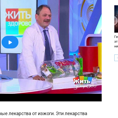
Ге
эт
ни
ые лекарства от изжоги. Эти лекарства