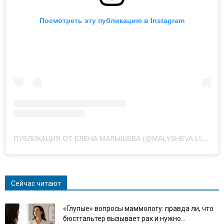
Посмотреть эту публикацию в Instagram
П
УБЛИКАЦИЯ ОТ ЕЛЕНА МАЛЫШЕВА (@MALYSHEVA.LIVE)
Сейчас читают
«Глупые» вопросы маммологу: правда ли, что
бюстгальтер вызывает рак и нужно...