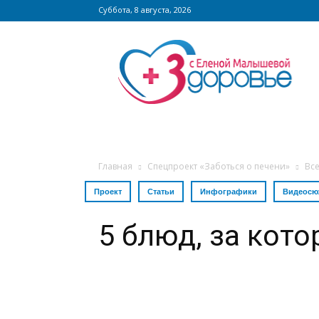
Суббота, 8 августа, 2026
Сайт
zdorovieinfo.ru
–
крупнейший
медицинский
интернет-
портал
России
Главная
Спецпроект «Заботься о печени»
Все
Проект
Статьи
Инфографики
Видеосю
5 блюд, за кот