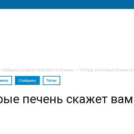
 слайдшоу раздела «Заботься о печени»
5 блюд, за которые печень ск
жеты
Слайдшоу
Тесты
орые печень скажет вам