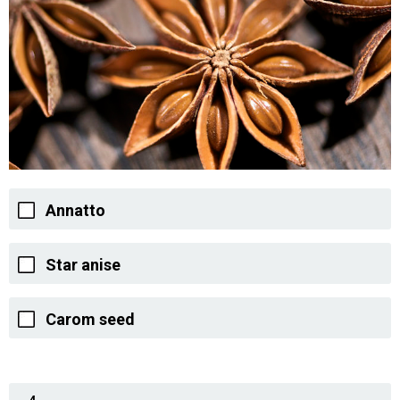
Annatto
Star anise
Carom seed