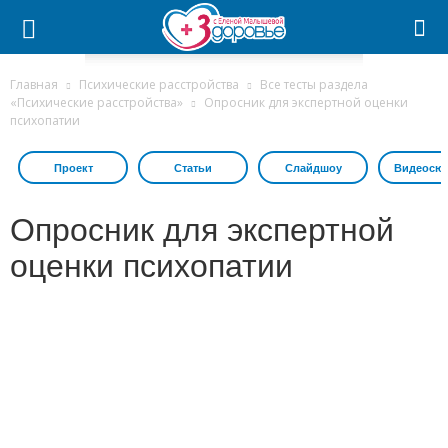
Главная
Психические расстройства
Все тесты раздела
«Психические расстройства»
Опросник для экспертной оценки
психопатии
Проект
Статьи
Слайдшоу
Видеосю
Опросник для экспертной
оценки психопатии