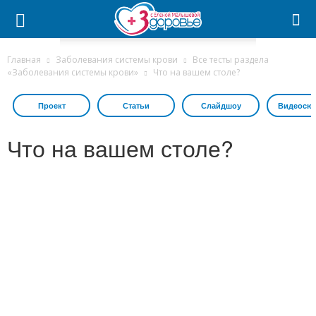
Главная
Заболевания системы крови
Все тесты раздела
«Заболевания системы крови»
Что на вашем столе?
Проект
Статьи
Слайдшоу
Видеосю
Что на вашем столе?