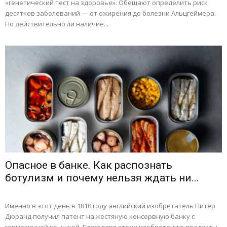
«генетический тест на здоровье». Обещают определить риск
десятков заболеваний — от ожирения до болезни Альцгеймера.
Но действительно ли наличие...
Опасное в банке. Как распознать
ботулизм и почему нельзя ждать ни...
Именно в этот день в 1810 году английский изобретатель Питер
Дюранд получил патент на жестяную консервную банку с