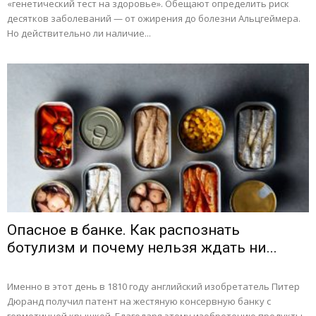
«генетический тест на здоровье». Обещают определить риск
десятков заболеваний — от ожирения до болезни Альцгеймера.
Но действительно ли наличие...
Опасное в банке. Как распознать
ботулизм и почему нельзя ждать ни...
Именно в этот день в 1810 году английский изобретатель Питер
Дюранд получил патент на жестяную консервную банку с