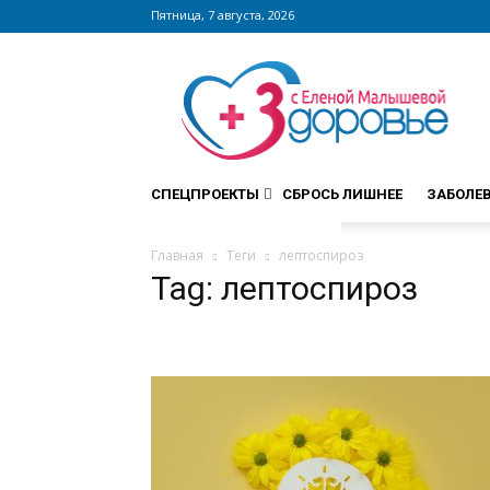
Пятница, 7 августа, 2026
Сайт
zdorovieinfo.ru
–
крупнейший
медицинский
интернет-
СПЕЦПРОЕКТЫ
СБРОСЬ ЛИШНЕЕ
ЗАБОЛЕ
портал
России
Главная
Теги
лептоспироз
Tag: лептоспироз