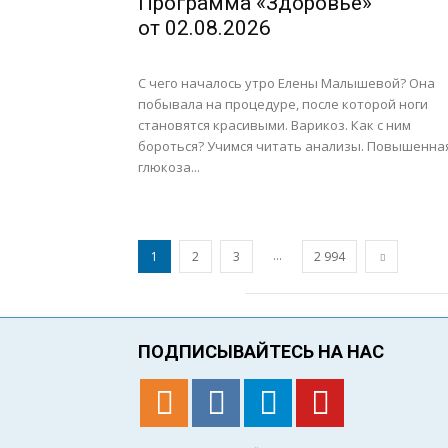
Программа «Здоровье»
от 02.08.2026
С чего началось утро Елены Малышевой? Она
побывала на процедуре, после которой ноги
становятся красивыми. Варикоз. Как с ним
бороться? Учимся читать анализы. Повышенна
глюкоза...
...
1
2
3
2 994
ПОДПИСЫВАЙТЕСЬ НА НАС