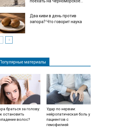
поехать на Черноморское...
Два киви в день против
запора? Что говорит наука
Популярные материалы
ра браться за голову:
Удар по нервам:
к остановить
нейропатическая боль у
ыпадение волос?
пациентов с
гемофилией