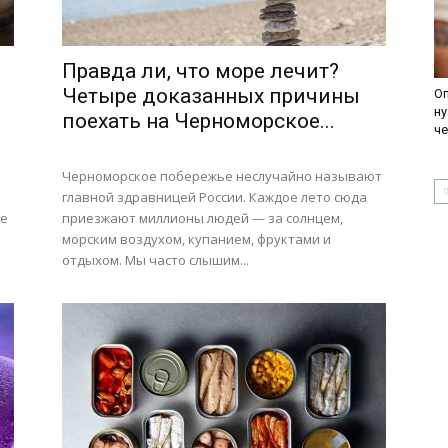
Правда ли, что море лечит?
Четыре доказанных причины
Оп
ну
поехать на Черноморское...
че
Черноморское побережье неслучайно называют
й
главной здравницей России. Каждое лето сюда
ое
приезжают миллионы людей — за солнцем,
морским воздухом, купанием, фруктами и
отдыхом. Мы часто слышим...