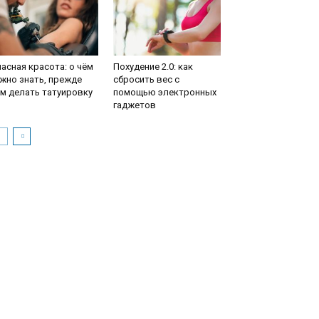
асная красота: о чём
Похудение 2.0: как
жно знать, прежде
сбросить вес с
м делать татуировку
помощью электронных
гаджетов