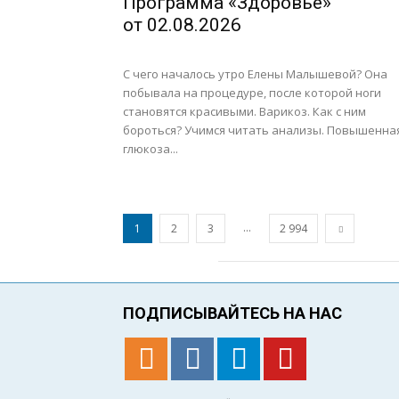
Программа «Здоровье»
от 02.08.2026
С чего началось утро Елены Малышевой? Она
побывала на процедуре, после которой ноги
становятся красивыми. Варикоз. Как с ним
бороться? Учимся читать анализы. Повышенна
глюкоза...
...
1
2
3
2 994
ПОДПИСЫВАЙТЕСЬ НА НАС