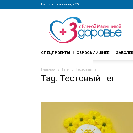
Пятница, 7 августа, 2026
Сайт
zdorovieinfo.ru
–
крупнейший
медицинский
интернет-
СПЕЦПРОЕКТЫ
СБРОСЬ ЛИШНЕЕ
ЗАБОЛЕ
портал
России
Главная
Теги
Тестовый тег
Tag: Тестовый тег