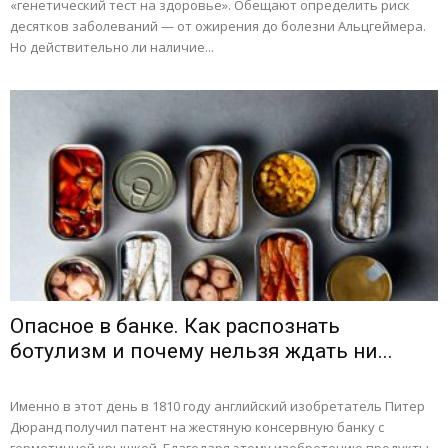
«генетический тест на здоровье». Обещают определить риск
десятков заболеваний — от ожирения до болезни Альцгеймера.
Но действительно ли наличие...
Опасное в банке. Как распознать
ботулизм и почему нельзя ждать ни...
Именно в этот день в 1810 году английский изобретатель Питер
Дюранд получил патент на жестяную консервную банку с