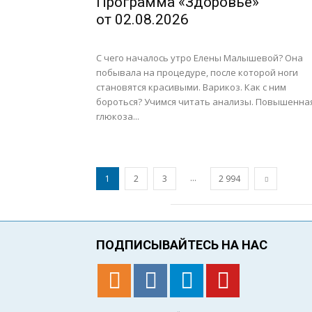
Программа «Здоровье»
от 02.08.2026
С чего началось утро Елены Малышевой? Она
побывала на процедуре, после которой ноги
становятся красивыми. Варикоз. Как с ним
бороться? Учимся читать анализы. Повышенна
глюкоза...
...
1
2
3
2 994
ПОДПИСЫВАЙТЕСЬ НА НАС