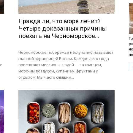
Правда ли, что море лечит?
Четыре доказанных причины
поехать на Черноморское...
Гр
ра
но
Черноморское побережье неслучайно называют
не
й
главной здравницей России. Каждое лето сюда
ое
приезжают миллионы людей — за солнцем,
морским воздухом, купанием, фруктами и
отдыхом. Мы часто слышим...