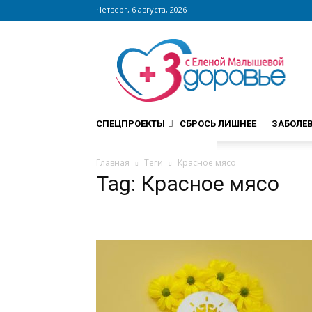
Четверг, 6 августа, 2026
Сайт
zdorovieinfo.ru
–
крупнейший
медицинский
интернет-
СПЕЦПРОЕКТЫ
СБРОСЬ ЛИШНЕЕ
ЗАБОЛЕ
портал
России
Главная
Теги
Красное мясо
Tag: Красное мясо