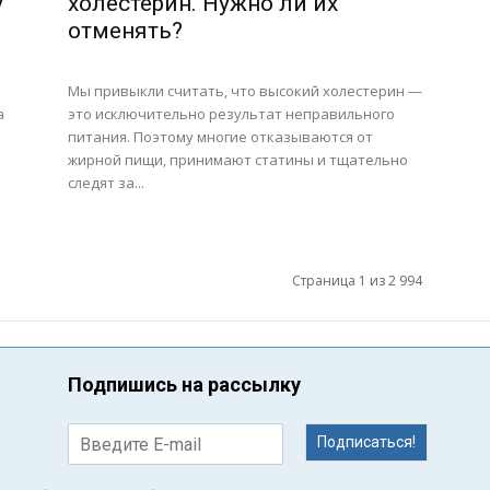
у
холестерин. Нужно ли их
отменять?
Мы привыкли считать, что высокий холестерин —
а
это исключительно результат неправильного
питания. Поэтому многие отказываются от
жирной пищи, принимают статины и тщательно
следят за...
Страница 1 из 2 994
Подпишись на рассылку
Подписаться!