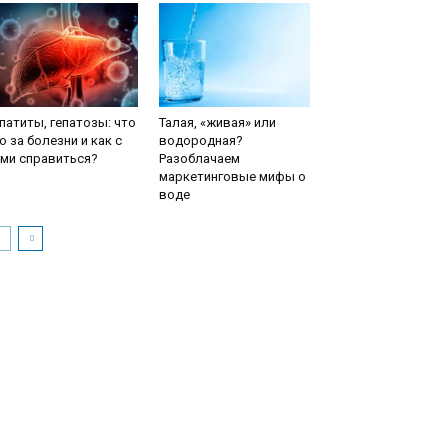
патиты, гепатозы: что
Талая, «живая» или
о за болезни и как с
водородная?
ми справиться?
Разоблачаем
маркетинговые мифы о
воде