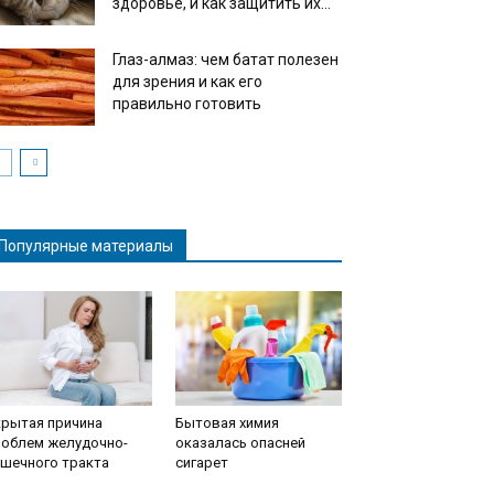
здоровье, и как защитить их...
Глаз-алмаз: чем батат полезен
для зрения и как его
правильно готовить
Популярные материалы
крытая причина
Бытовая химия
роблем желудочно-
оказалась опасней
ишечного тракта
сигарет