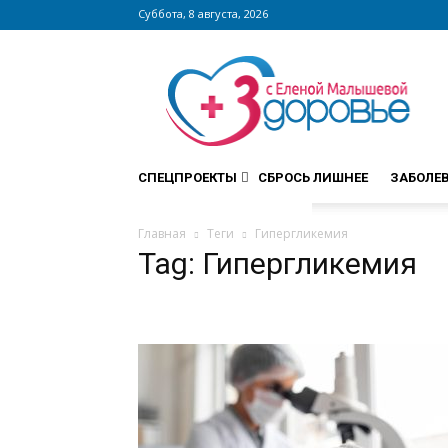
Суббота, 8 августа, 2026
Сайт
zdorovieinfo.ru
–
крупнейший
медицинский
интернет-
СПЕЦПРОЕКТЫ
СБРОСЬ ЛИШНЕЕ
ЗАБОЛЕ
портал
России
Главная
Теги
Гипергликемия
Tag: Гипергликемия