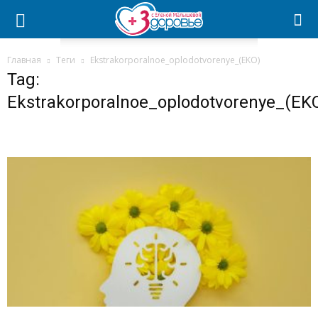
Главная
Теги
Ekstrakorporalnoe_oplodotvorenye_(EKO)
Tag:
Ekstrakorporalnoe_oplodotvorenye_(EK