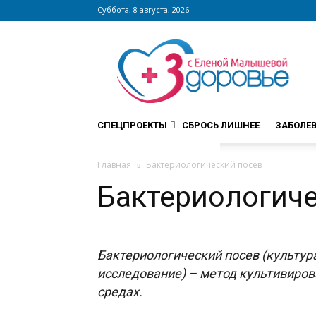
Суббота, 8 августа, 2026
Сайт
zdorovieinfo.ru
–
крупнейший
медицинский
интернет-
СПЕЦПРОЕКТЫ
СБРОСЬ ЛИШНЕЕ
ЗАБОЛЕ
портал
России
Главная
Бактериологический посев
Бактериологиче
Бактериологический посев (культу
исследование) – метод культивиро
средах.