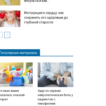
инсульта и как...
Инструкция к сердцу: как
сохранить его здоровым до
глубокой старости
Популярные материалы
ытовая химия
Удар по нервам:
азалась опасней
нейропатическая боль у
гарет
пациентов с
гемофилией