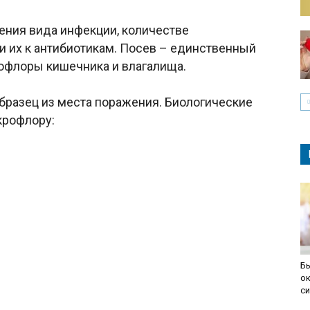
ения вида инфекции, количестве
и их к антибиотикам. Посев – единственный
офлоры кишечника и влагалища.
разец из места поражения. Биологические
крофлору:
Б
ок
си