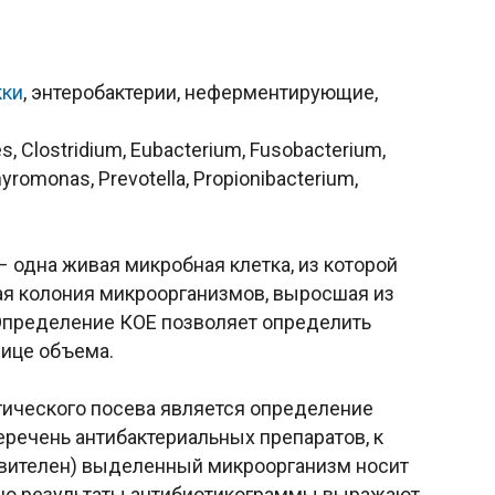
кки
, энтеробактерии, неферментирующие,
s, Clostridium, Eubacterium, Fusobacterium,
yromonas, Prevotella, Propionibacterium,
 одна живая микробная клетка, из которой
мая колония микроорганизмов, выросшая из
 Определение КОЕ позволяет определить
ице объема.
ического посева является определение
еречень антибактериальных препаратов, к
твителен) выделенный микроорганизм носит
но результаты антибиотикограммы выражают