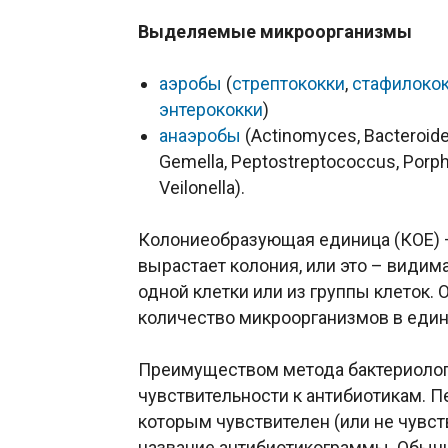
Выделяемые микроорганизмы
аэробы
(
стрептококки
,
стафилоко
энтерококки
)
анаэробы
(Actinomyces, Bacteroide
Gemella, Peptostreptococcus, Porph
Veilonella).
Колониеобразующая единица (КОЕ) –
вырастает колония, или это – види
одной клетки или из группы клеток.
количество микроорганизмов в един
Преимуществом метода бактериолог
чувствительности к антибиотикам. П
которым чувствителен (или не чувс
название антибиотикограммы. Обыч