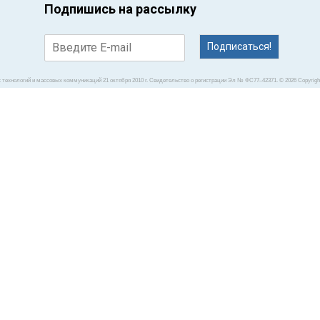
Подпишись на рассылку
Подписаться!
Вы точно умеете 
технологий и массовых коммуникаций 21 октября 2010 г. Свидетельство о регистрации Эл № ФС77–42371. © 2026 Copyright 
Признайте, вы и не
чистки зубов. А они
профессионалы, чи
‹
›