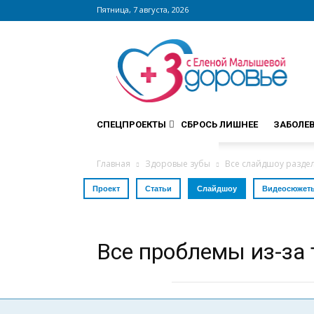
Пятница, 7 августа, 2026
Сайт
zdorovieinfo.ru
–
крупнейший
медицинский
интернет-
СПЕЦПРОЕКТЫ
СБРОСЬ ЛИШНЕЕ
ЗАБОЛЕ
портал
России
Главная
Здоровые зубы
Все слайдшоу разде
Проект
Статьи
Слайдшоу
Видеосюжет
Все проблемы из-за 