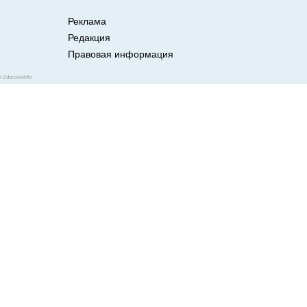
Реклама
Редакция
Правовая информация
чистить зубы?
ZdorovieInfo
 задумывались, есть ли правила
 есть! Как чистят зубы
тайте в нашем слайд-шоу.