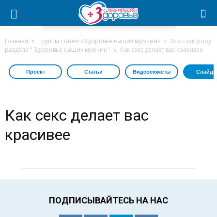
Главная
Группы статей «Здоровье наших мужчин»
Все слайдшоу
раздела " Здоровье наших мужчин"
Как секс делает вас красивее
Проект
Статьи
Видеосюжеты
Слайдш
Как секс делает вас
красивее
ПОДПИСЫВАЙТЕСЬ НА НАС