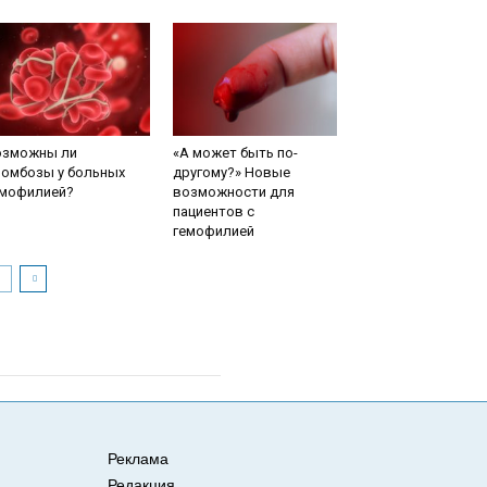
озможны ли
«А может быть по-
ромбозы у больных
другому?» Новые
емофилией?
возможности для
пациентов с
гемофилией
Реклама
Редакция