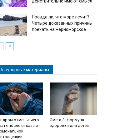
действительно имеют смысл
Правда ли, что море лечит?
Четыре доказанных причины
поехать на Черноморское...
Популярные материалы
ндром отмены: чего
Омега-3: формула
ать после отказа от
здоровья для детей
ормональной
онтрацепции