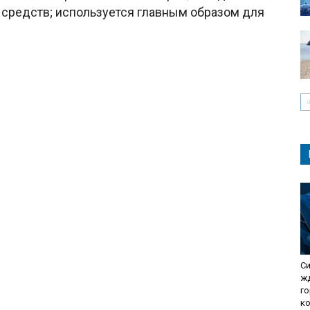
средств; используется главным образом для
Си
жд
г
к