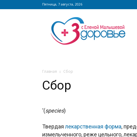
Пятница, 7 августа, 2026
Сайт
zdorovieinfo.ru
–
крупнейший
медицинский
интернет-
портал
России
Главная
Сбор
Сбор
‘(
species
)
Твердая
лекарственная форма
, пре
измельченного, реже цельного, лека