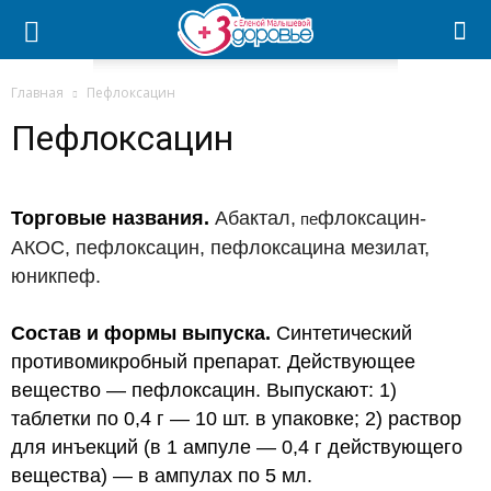
Главная
Пефлоксацин
Пефлоксацин
Торговые названия.
Абактал,
флоксацин-
пе
АКОС, пефлоксацин, пефлоксацина мезилат,
юникпеф.
Состав и формы выпуска.
Синтетический
противомикробный препарат. Действующее
вещество — пефлоксацин. Выпускают: 1)
таблетки по
0,4 г
— 10 шт. в упаковке; 2) раствор
для инъекций (в 1 ампуле —
0,4 г
действующего
вещества) — в ампулах по 5 мл.