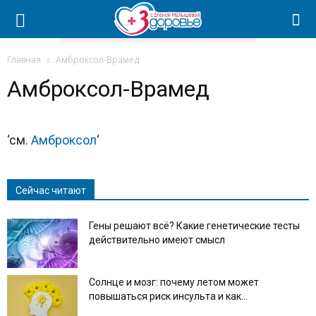
Главная
Амброксол-Врамед
Амброксол-Врамед
‘cм.
Амброксол
‘
Сейчас читают
Гены решают всё? Какие генетические тесты
действительно имеют смысл
Солнце и мозг: почему летом может
повышаться риск инсульта и как...