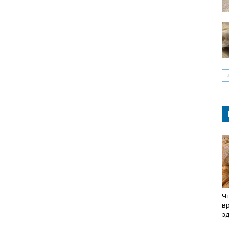
Чт
вр
з