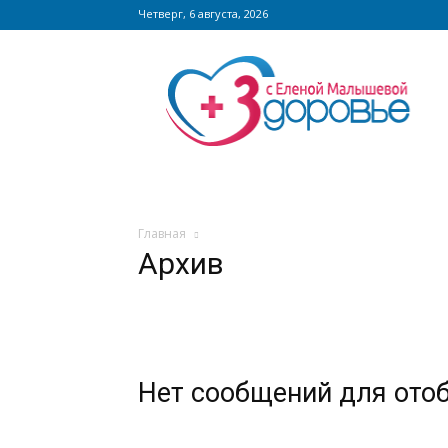
Четверг, 6 августа, 2026
Сайт
zdorovieinfo.ru
–
крупнейший
медицинский
интернет-
портал
России
Главная
Архив
Нет сообщений для ото