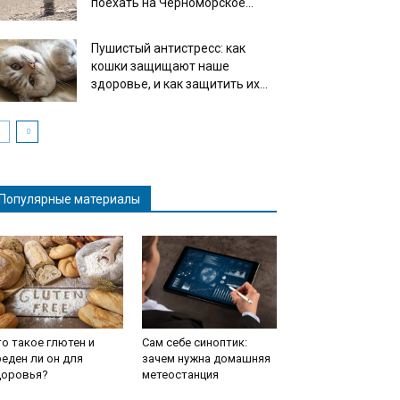
поехать на Черноморское...
Пушистый антистресс: как
кошки защищают наше
здоровье, и как защитить их...
Популярные материалы
о такое глютен и
Сам себе синоптик:
еден ли он для
зачем нужна домашняя
доровья?
метеостанция