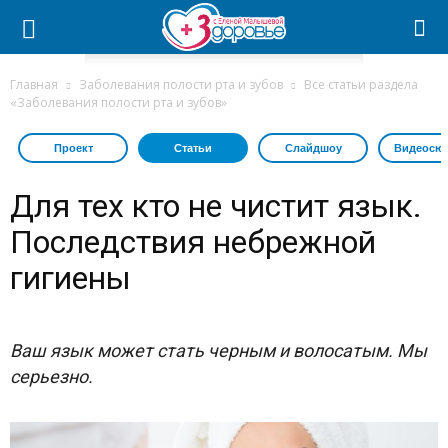
Главная
Заболевания полости рта и зубов
Все статьи раздела
«Заболевания полости рта и зубов»
Проект
Статьи
Слайдшоу
Видеосю
Для тех кто не чистит язык.
Последствия небрежной
гигиены
Ваш язык может стать черным и волосатым. Мы
серьезно.