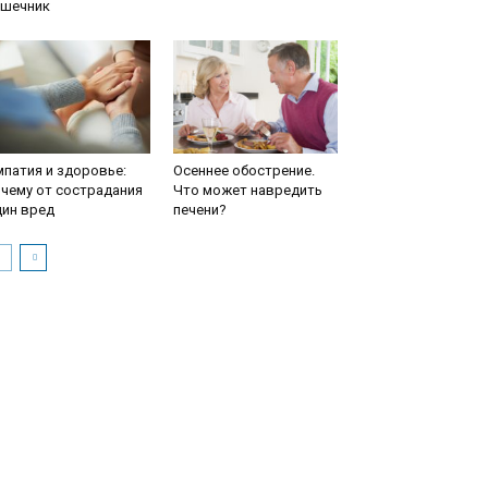
ишечник
патия и здоровье:
Осеннее обострение.
чему от сострадания
Что может навредить
дин вред
печени?