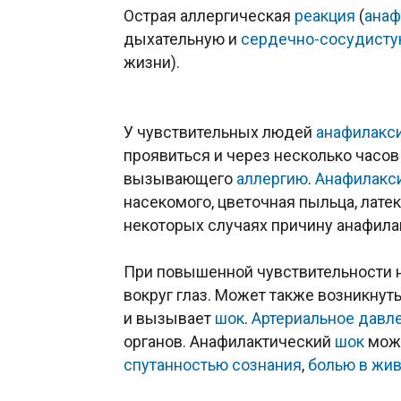
Острая аллергическая
реакция
(
анаф
дыхательную и
сердечно-сосудисту
жизни).
У чувствительных людей
анафилакс
проявиться и через несколько часов
вызывающего
аллергию
.
Анафилакс
насекомого, цветочная пыльца, латек
некоторых случаях причину анафила
При повышенной чувствительности
вокруг глаз. Может также возникнуть
и вызывает
шок
.
Артериальное давл
органов. Анафилактический
шок
мож
спутанностью сознания
,
болью в жив