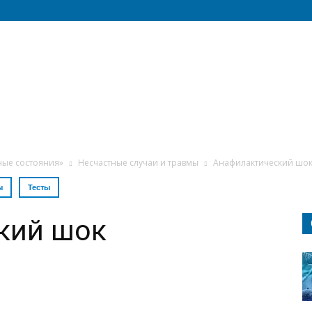
ные состояния»
Несчастные случаи и травмы
Анафилактический шо
ы
Тесты
кий шок