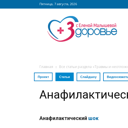
Пятница, 7 августа, 2026
Сайт
zdorovieinfo.ru
–
крупнейший
медицинский
интернет-
портал
России
Главная
Все статьи раздела «Травмы и неотлож
Проект
Статьи
Слайдшоу
Видеосюжет
Анафилактичес
Анафилактический
шок