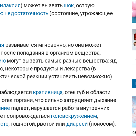
илаксия
) может вызвать
шок
, острую
ю недостаточность
(состояние, угрожающее
ия
развивается мгновенно, но она может
 после попадания в организм вещества,
ию
могут вызвать самые разные вещества: яд
с, некоторые продукты и лекарства (в
ктической реакции установить невозможно).
 наблюдается
крапивница
, отек губ и области
 отек гортани, что сильно затрудняет дыхание
ение
падает, нарушается работа внутренних
ет сопровождаться
головокружением
,
оте
, тошнотой, рвотой или
диареей
(поносом).
Ка