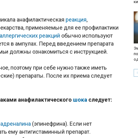
к
икала анафилактическая
реакция
,
лекарства, применяемые для ее профилактики
аллергических реакций
обычно используют
ется в ампулах. Перед введением препарата
Эм
мьи должны ознакомиться с инструкцией.
по
о
ое, поэтому при себе нужно также иметь
ские) препараты. После их приема следует
наками анафилактического
шока
следует:
ю
адреналина
(эпинефрина). Если нет
ать ему антигистаминный препарат.