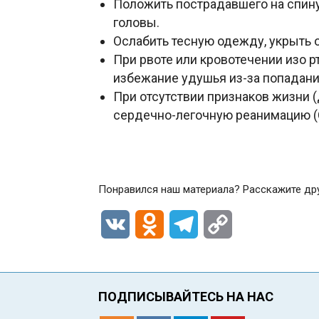
Положить пострадавшего на спину 
головы.
Ослабить тесную одежду, укрыть 
При рвоте или кровотечении изо р
избежание удушья из-за попадан
При отсутствии признаков жизни 
сердечно-легочную реанимацию (
Понравился наш материала? Расскажите др
VK
Odnoklassniki
Telegram
Copy
Link
ПОДПИСЫВАЙТЕСЬ НА НАС