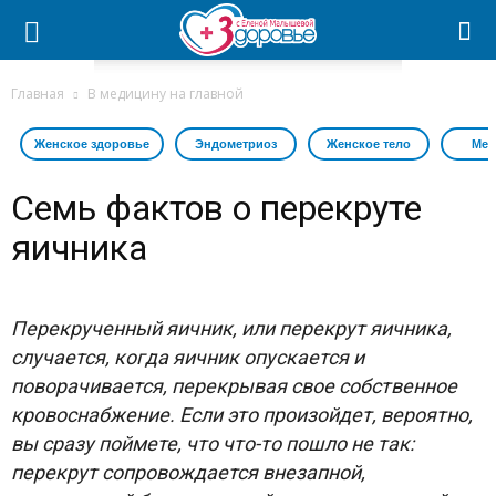
Главная
В медицину на главной
Женское здоровье
Эндометриоз
Женское тело
Мес
Семь фактов о перекруте
яичника
Перекрученный яичник, или перекрут яичника,
случается, когда яичник опускается и
поворачивается, перекрывая свое собственное
кровоснабжение. Если это произойдет, вероятно,
вы сразу поймете, что что-то пошло не так:
перекрут сопровождается внезапной,