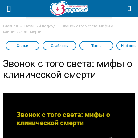
Главная
Научный подход
Звонок с того света: мифы о
клинической смерти
Статьи
Слайдшоу
Тесты
Инфогра
Звонок с того света: мифы о
клинической смерти