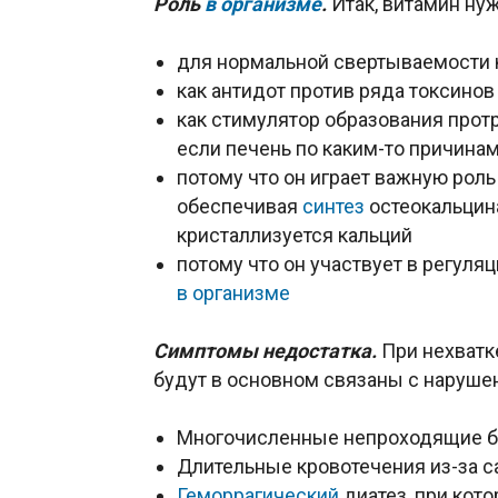
Роль
в организме
.
Итак, витамин ну
для нормальной свертываемости 
как антидот против ряда токсинов
как стимулятор образования прот
если печень по каким-то причина
потому что он играет важную роль
обеспечивая
синтез
остеокальцина
кристаллизуется кальций
потому что он участвует в регул
в организме
Симптомы недостатка.
При нехватк
будут в основном связаны с наруше
Многочисленные непроходящие б
Длительные кровотечения из-за 
Геморрагический
диатез, при кот