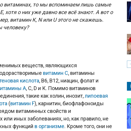
т о витаминах, то мы вспоминаем лишь самые
 E, хотя о них уже давно все всё знают. А вот о
ер, витамин К, N или U этого не скажешь.
ы человеку?
аменимых веществ, являющихся
 водорастворимые
витамин С
, витамины
теновая кислота
, В6, В12, ниацин, фолат и
итамины А
, С, D и К. Помимо витаминов
инения, такие как холин, инозит,
липоевая
ота
(
витамин F
), карнитин, биофлафоноиды
 рядом витаминных свойств и
или иных заболеваниях, но, как правило, не
ажных функций
в организме
. Кроме того, они не