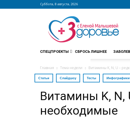
Суббота, 8 августа, 2026
Сайт
zdorovieinfo.ru
–
крупнейший
медицинский
интернет-
СПЕЦПРОЕКТЫ
СБРОСЬ ЛИШНЕЕ
ЗАБОЛЕ
портал
России
Главная
Тема недели
Витамины K, N, U – ре
Статьи
Слайдшоу
Тесты
Инфографики
Витамины K, N, 
необходимые