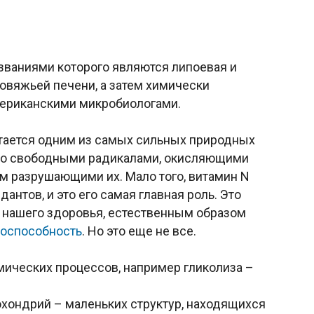
азваниями которого являются липоевая и
говяжьей печени, а затем химически
американскими микробиологами.
тается одним из самых сильных природных
я со свободными радикалами, окисляющими
ым разрушающими их. Мало того, витамин N
антов, и это его самая главная роль. Это
» нашего здоровья, естественным образом
тоспособность
. Но это еще не все.
мических процессов, например гликолиза –
хондрий – маленьких структур, находящихся