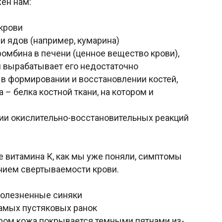
жен нам:
крови
 и ядов (например, кумарина)
ромбина в печени (ценное вещество крови),
м вырабатывает его недостаточно
 в формировании и восстановлении костей,
 – белка костной ткани, на котором и
яции окислительно-восстановительных реакций
е витамина К, как мы уже поняли, симптомы
нием свертываемости крови.
олезненные синяки
самых пустяковых ранок
ором кожа покрывается темными пятнами из-