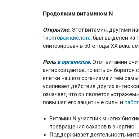
Продолжим витамином N
Открытие.
Этот витамин, другими н
тиоктовая кислота
, был выделен из 
синтезирован в 50-е годы ХХ века 
Роль
в организме
.
Этот витамин счи
антиоксидантов, то есть он боретс
клетки нашего организма и тем сам
усиливает действие других антиоксид
означает, что он является «стражем
повышая его защитные силы и
рабо
Витамин N участник многих биохи
превращения сахаров в энергию
Поддерживает деятельность мито