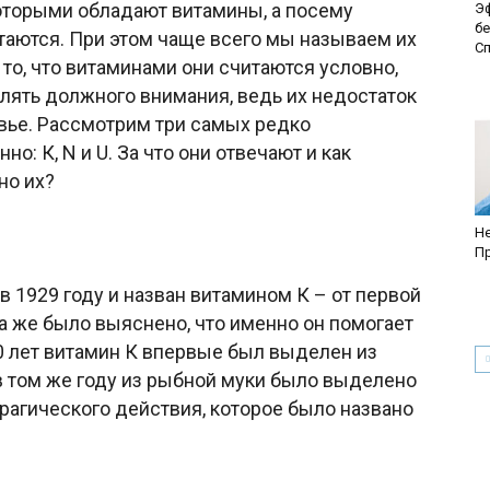
оторыми обладают витамины, а посему
Э
б
аются. При этом чаще всего мы называем их
Сп
то, что витаминами они считаются условно,
делять должного внимания, ведь их недостаток
вье. Рассмотрим три самых редко
о: К, N и U. За что они отвечают и как
но их?
Не
Пр
в 1929 году и назван витамином К – от первой
да же было выяснено, что именно он помогает
0 лет витамин К впервые был выделен из
в том же году из рыбной муки было выделено
рагического действия, которое было названо