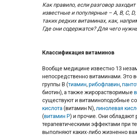
Как правило, если разговор заходи
известные и популярные – А, В, С, D,
таких редких витаминах, как, наприм
Где они содержатся? Для чего нужн
Классификация витаминов
Вообще медицине известно 13 нез
непосредственно витаминами. Это
группы В (
тиамин
,
рибофлавин
,
панто
биотин), а также жирорастворимые
в
существуют и витаминоподобные соед
кислота
(витамин N),
линолевая кисл
(
витамин P
) и прочие. Они обладают
терапевтическими эффектами при тех 
выполняют каких-либо жизненно в