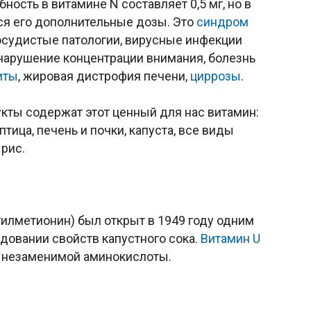
ность в витамине N составляет 0,5 мг, но в
ся его дополнительные дозы. Это
синдром
осудистые патологии, вирусные инфекции
 нарушение концентрации внимания, болезнь
иты
, жировая дистрофия печени,
циррозы
.
кты содержат этот ценный для нас витамин:
тица, печень и почки, капуста, все виды
рис.
илметионин) был открыт в 1949 году одним
довании свойств капустного сока.
Витамин U
 незаменимой аминокислоты.