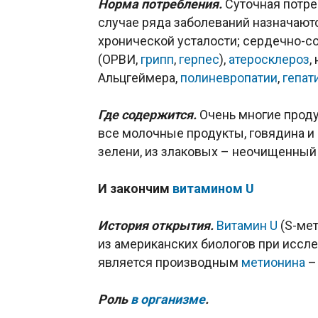
Норма потребления.
Суточная потреб
случае ряда заболеваний назначают
хронической усталости; сердечно-с
(ОРВИ,
грипп
,
герпес
),
атеросклероз
,
Альцгеймера,
полиневропатии
,
гепат
Где содержится.
Очень многие проду
все молочные продукты, говядина и п
зелени, из злаковых – неочищенный 
И закончим
витамином U
История открытия.
Витамин U
(S-мет
из американских биологов при иссле
является производным
метионина
–
Роль
в организме
.