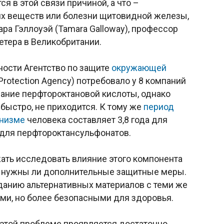
ся в этой связи причиной, а что –
х веществ или болезни щитовидной железы,
ра Гэллоуэй (Tamara Galloway), профессор
етера в Великобритании.
ости Агентство по защите
окружающей
 Protection Agency) потребовало у 8 компаний
вание перфтороктановой кислоты, однако
т быстро, не приходится. К тому же
период
анизме
человека составляет 3,8 года для
 для перфтороктансульфонатов.
жать исследовать влияние этого компонента
ь, нужны ли дополнительные защитные меры.
данию альтернативных материалов с теми же
и, но более безопасными для здоровья.
 этой проблеме проявляется достаточно