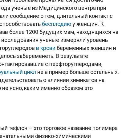
 года ученые из Медицинского центра при
ли сообщение о том, длительный контакт с
 способствовать
бесплодию
у женщин. К
вав более 1200 будущих мам, находящихся на
е исследования ученые измеряли уровень
фторуглеродов
в крови
беременных женщин и
алось забеременеть. В результате
контактировавшие с перфторуглеродами,
руальный цикл
не в пример больше остальных.
идетельствовать о влиянии химикатов на
 не ясно, каким именно образом это
й тефлон – это торговое название полимера
мечательными физико-химическими