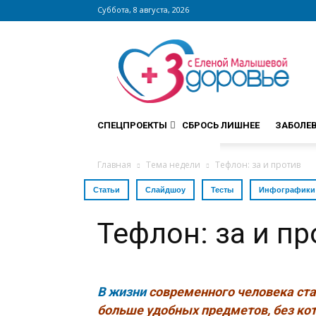
Суббота, 8 августа, 2026
Сайт
zdorovieinfo.ru
–
крупнейший
медицинский
интернет-
СПЕЦПРОЕКТЫ
СБРОСЬ ЛИШНЕЕ
ЗАБОЛЕ
портал
России
Главная
Тема недели
Тефлон: за и против
Статьи
Слайдшоу
Тесты
Инфографики
Тефлон: за и пр
В жизни
современного человека ста
больше удобных предметов, без ко