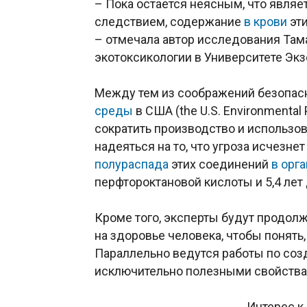
– Пока остается неясным, что являет
следствием, содержание
в крови
эти
– отмечала автор исследования Тама
экотоксикологии в Университете Экз
Между тем из соображений безопасн
среды
в США (the U.S. Environmental
сократить производство и использо
надеяться на то, что угроза исчезне
полураспада
этих соединений
в орг
перфтороктановой кислоты и 5,4 лет
Кроме того, эксперты будут продол
на здоровье человека, чтобы понят
Параллельно ведутся работы по соз
исключительно полезными свойствам
Интерес к