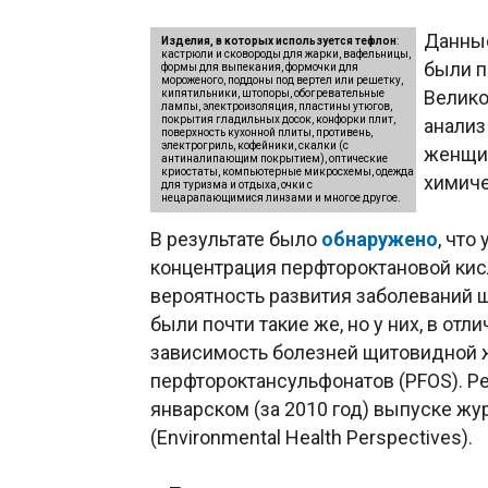
Данные
Изделия, в которых используется тефлон
:
кастрюли и сковороды для жарки, вафельницы,
были п
формы для выпекания, формочки для
мороженого, поддоны под вертел или решетку,
Велико
кипятильники, штопоры, обогревательные
лампы, электроизоляция, пластины утюгов,
покрытия гладильных досок, конфорки плит,
анализ
поверхность кухонной плиты, противень,
электрогриль, кофейники, скалки (с
женщин
антиналипающим покрытием), оптические
криостаты, компьютерные микросхемы, одежда
химиче
для туризма и отдыха, очки с
нецарапающимися линзами и многое другое.
В результате было
обнаружено
, что
концентрация перфтороктановой кис
вероятность развития заболеваний 
были почти такие же, но у них, в от
зависимость болезней щитовидной 
перфтороктансульфонатов (PFOS). Р
январском (за 2010 год) выпуске ж
(Environmental Health Perspectives).