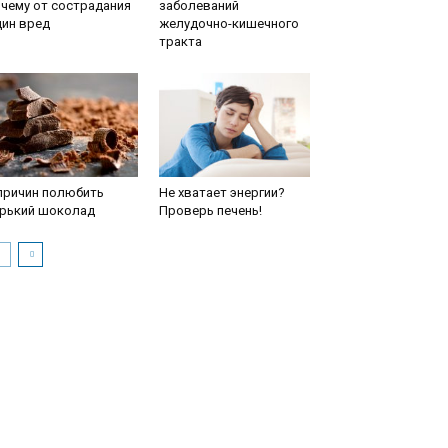
чему от сострадания
заболеваний
дин вред
желудочно-кишечного
тракта
причин полюбить
Не хватает энергии?
орький шоколад
Проверь печень!