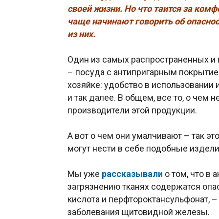
своей жизни. Но что таится за ком
чаще начинают говорить об опаснос
из них.
Один из самых распространенных и
– посуда с антипригарным покрытие
хозяйке: удобство в использовании 
и так далее. В общем, все то, о чем 
производители этой продукции.
А вот о чем они умалчивают – так э
могут нести в себе подобные издели
Мы уже
рассказывали
о том, что в
загрязнению тканях содержатся оп
кислота и перфтороктансульфонат, –
заболевания щитовидной железы.