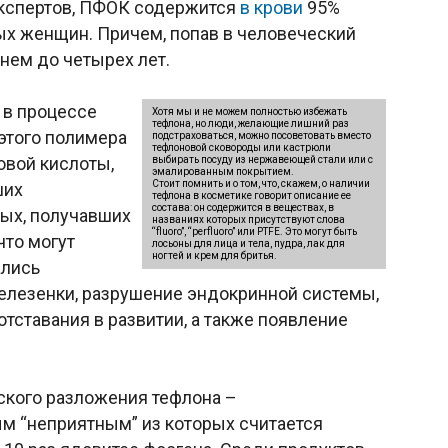
кспертов, ПФОК содержится
в крови
95%
ых женщин. Причем, попав в человеческий
нем до четырех лет.
 в процессе
Хотя мы и не можем полностью избежать
тефлона, но люди, желающие лишний раз
 этого полимера
подстраховаться, можно посоветовать вместо
тефлоновой сковороды или кастрюли
вой кислоты,
выбирать посуду из нержавеющей стали или с
эмалированным покрытием.
Стоит помнить и о том, что, скажем, о наличии
ших
тефлона в косметике говорит описание ее
состава: он содержится в веществах, в
ых, получавших
названиях которых присутствуют слова
“fluoro”, “perfluoro” или PTFE. Это могут быть
что могут
лосьоны для лица и тела, пудра, лак для
ногтей и крем для бритья.
ались
селезенки, разрушение эндокринной системы,
отставания в развитии, а также появление
ского разложения тефлона –
м “неприятным” из которых считается