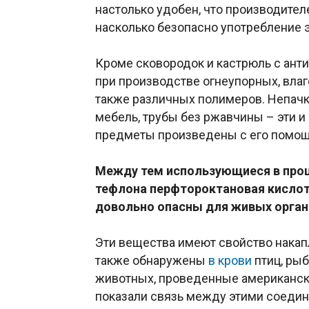
настолько удобен, что производител
насколько безопасно употребление э
Кроме сковородок и кастрюль с ант
при производстве огнеупорных, влаг
также различных полимеров. Непачк
мебель, трубы без ржавчины – эти 
предметы произведены с его помо
Между тем использующиеся в проц
тефлона перфтороктановая кисло
довольно опасны для живых орган
Эти вещества имеют свойство накапл
также обнаружены
в крови
птиц, ры
животных, проведенные американск
показали связь между этими соеди