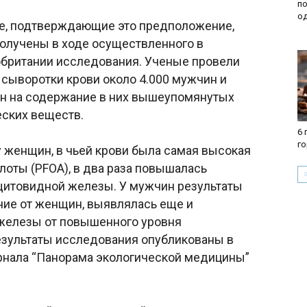
по
о
, подтверждающие это предположение,
олучены в ходе осуществленного в
британии исследования. Ученые провели
 сыворотки крови около 4.000 мужчин и
 на содержание в них вышеупомянутых
ских веществ.
6 
г
 у женщин, в чьей крови была самая высокая
лоты (PFOA), в два раза повышалась
щитовидной железы. У мужчин результаты
личие от женщин, выявлялась еще и
железы от повышенного уровня
езультаты исследования опубликованы в
урнала “Панорама экологической медицины”