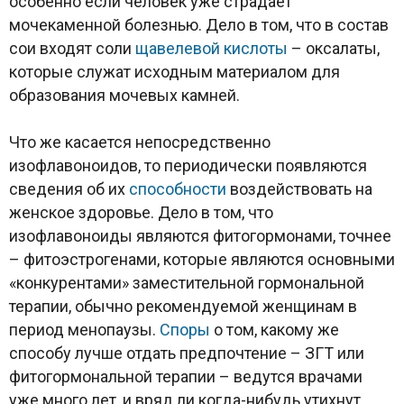
особенно если человек уже страдает
мочекаменной болезнью. Дело в том, что в состав
сои входят соли
щавелевой кислоты
– оксалаты,
которые служат исходным материалом для
образования мочевых камней.
Что же касается непосредственно
изофлавоноидов, то периодически появляются
сведения об их
способности
воздействовать на
женское здоровье. Дело в том, что
изофлавоноиды являются фитогормонами, точнее
– фитоэстрогенами, которые являются основными
«конкурентами» заместительной гормональной
терапии, обычно рекомендуемой женщинам в
период менопаузы.
Споры
о том, какому же
способу лучше отдать предпочтение – ЗГТ или
фитогормональной терапии – ведутся врачами
уже много лет, и вряд ли когда-нибудь утихнут.