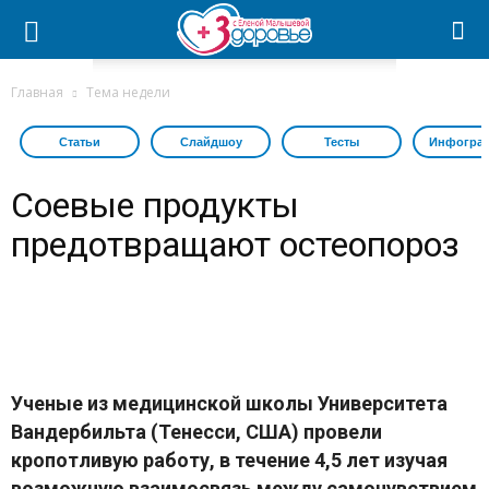
Главная
Тема недели
Статьи
Слайдшоу
Тесты
Инфогра
Соевые продукты
предотвращают остеопороз
Ученые из медицинской школы Университета
Вандербильта (Тенесси, США) провели
кропотливую работу, в течение 4,5 лет изучая
возможную взаимосвязь между самочувствием