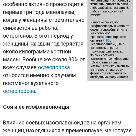
концентрации эстрогенов у
особенно активно происходит в
женщины, они оказывают
либо слабый эстрогенный,
первые три года менопаузы,
либо антиэстрогенный
эффект.
когда у женщины стремительно
Известно также, что
изофлавоноиды в каких-то
снижается выработка
случаях способны влиять
на клеточную
эстрогенов. В этот период у
транскрипцию (процесс
синтеза
РНК
с
женщины каждый год теряется
использованием ДНК в
качестве матрицы,
около килограмма костной
происходящий во всех
живых клетках) и
массы. Вообще же около 80% от
клеточную пролиферацию
(образование новых
всех случаев
остеопороза
клеток), а также изменять
активность некоторых
ферментов и бороться со
относится именно к случаям
свободными радикалами.
постменопаузального
остеопороза
.
Соя и ее изофлавоноиды
Влияние соевых изофлавоноидов на организм
женщин, находящихся в пременопаузе, менопаузе