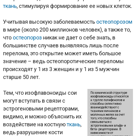
ткань
, стимулируя формирование ее новых клеток.
Учитывая высокую заболеваемость
остеопорозом
в мире (около 200 миллионов человек), а также то,
что
остеопороз
никак не дает о себе знать, в
большинстве случаев выявляясь лишь после
перелома, это открытие может иметь большое
значение – ведь остеопоротические переломы
происходят у 1 из 3 женщин и у 1 из 5 мужчин
старше 50 лет.
Тем, что изофлавоноиды сои
По химической структуре
изофлавоноиды относятся
могут вступать в связи с
к группе полифенолов и
способны селективно
эстрогеновыми рецепторами,
взаимодействуют с
тканями яичников и
молочных желез за счет
видимо, и можно объяснить их
того, что способны
связываться с
воздействие на костную
ткань
,
эстрогеновыми альфа- и
бета- рецепторами. В
ведь разрушение кости
зависимости от