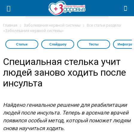
Главная
Заболевания нервной системы
Все статьи раздела
«Заболевания нервной системы»
Статьи
Слайдшоу
Тесты
Инфогра
Специальная стелька учит
людей заново ходить после
инсульта
Найдено гениальное решение для реабилитации
людей после инсульта. Теперь в арсенале врачей
появился особый метод, который поможет людям
снова научиться ходить.