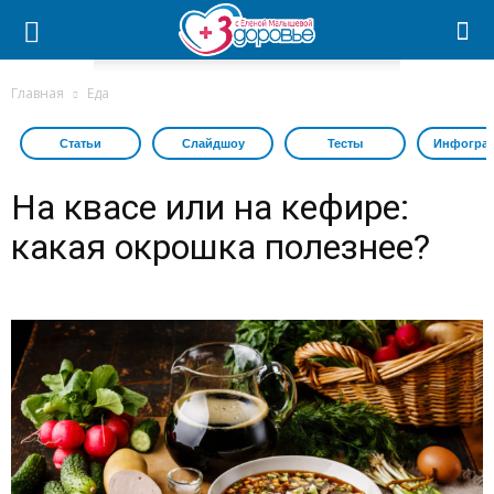
Главная
Еда
Статьи
Слайдшоу
Тесты
Инфогра
На квасе или на кефире:
какая окрошка полезнее?