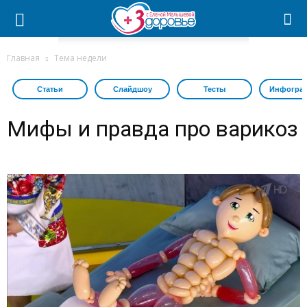
Главная
Тема недели
Статьи
Слайдшоу
Тесты
Инфогра
Мифы и правда про варикоз