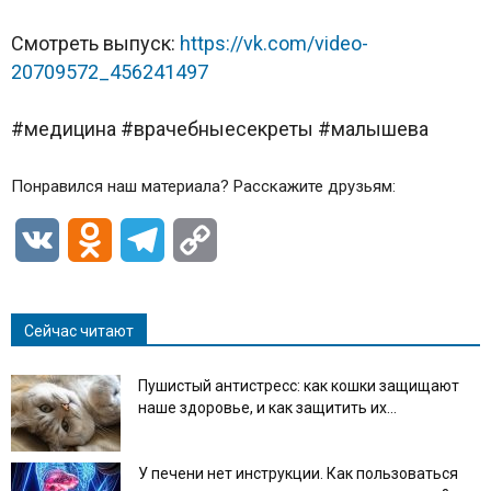
Смотреть выпуск:
https://vk.com/video-
20709572_456241497
#медицина #врачебныесекреты #малышева
Понравился наш материала? Расскажите друзьям:
VK
Odnoklassniki
Telegram
Copy
Link
Сейчас читают
Пушистый антистресс: как кошки защищают
наше здоровье, и как защитить их...
У печени нет инструкции. Как пользоваться