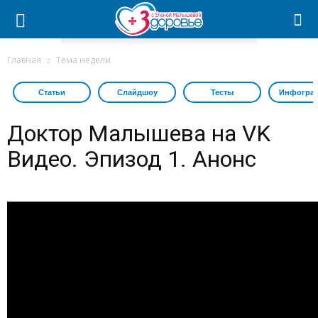
Главная
Тема недели
Статьи
Слайдшоу
Тесты
Инфогра
Доктор Малышева на VK
Видео. Эпизод 1. Анонс