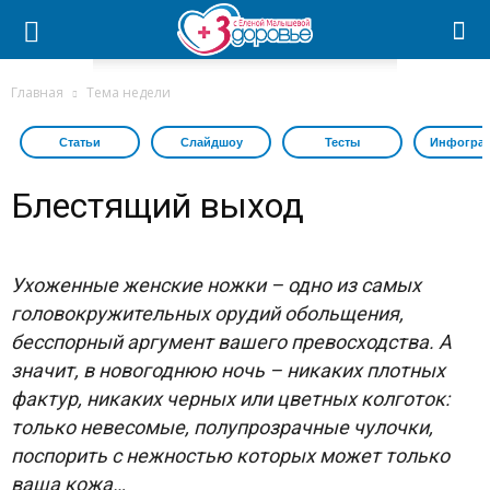
Главная
Тема недели
Статьи
Слайдшоу
Тесты
Инфогра
Блестящий выход
Ухоженные женские ножки – одно из самых
головокружительных орудий обольщения,
бесспорный аргумент вашего превосходства. А
значит, в новогоднюю ночь – никаких плотных
фактур, никаких черных или цветных колготок:
только невесомые, полупрозрачные чулочки,
поспорить с нежностью которых может только
ваша кожа…