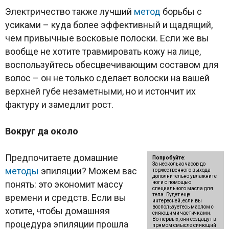
Электричество также лучший
метод
борьбы с
усиками – куда более эффективный и щадящий,
чем привычные восковые полоски. Если же вы
вообще не хотите травмировать кожу на лице,
воспользуйтесь обесцвечивающим составом для
волос – он не только сделает волоски на вашей
верхней губе незаметными, но и истончит их
фактуру и замедлит рост.
Вокруг да около
Предпочитаете домашние
Попробуйте
:
За несколько часов до
методы
эпиляции? Можем вас
торжественного выхода
дополнительно увлажните
понять: это экономит массу
ноги с помощью
специального масла для
тела. Будет еще
времени и средств. Если вы
интересней, если вы
воспользуетесь маслом с
хотите, чтобы домашняя
сияющими частичками.
Во-первых, они создадут в
процедура эпиляции прошла
прямом смысле сияющий