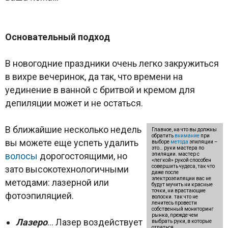
Основательный подход
В новогодние праздники очень легко закружиться
в вихре вечеринок, да так, что времени на
уединение в ванной с бритвой и кремом для
депиляции может и не остаться.
В ближайшие несколько недель
Главное, на что вы должны
обратить
внимание
при
вы можете еще успеть удалить
выборе
метода
эпиляции –
это… руки мастера по
волосы
дорогостоящими, но
эпиляции. мастер с
«легкой» рукой способен
совершить чудеса, так что
зато высокотехнологичными
даже после
электроэпиляции вас не
методами: лазерной или
будут мучить ни красные
точки, ни врастающие
фотоэпиляцией.
волоски. так что не
ленитесь провести
собственный мониторинг
рынка, прежде чем
Лазеро
… Лазер воздействует
выбрать руки, в которые
отдаться.