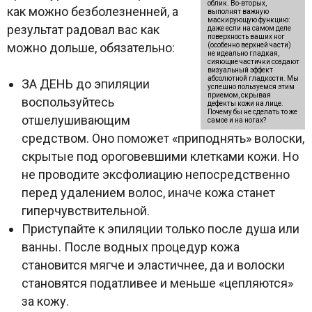
облик. Во-вторых,
как можно безболезненней, а
выполнят важную
маскирующую функцию:
результат радовал вас как
даже если на самом деле
поверхность ваших ног
можно дольше, обязательно:
(особенно верхней части)
не идеально гладкая,
сияющие частички создают
визуальный эффект
абсолютной гладкости. Мы
ЗА ДЕНЬ до эпиляции
успешно пользуемся этим
приемом, скрывая
воспользуйтесь
дефекты кожи на лице.
Почему бы не сделать то же
отшелушивающим
самое и на ногах?
средством. Оно поможет «приподнять» волоски,
скрытые под ороговевшими клетками кожи. Но
не проводите эксфолиацию непосредственно
перед удалением волос, иначе кожа станет
гиперчувствительной.
Приступайте к эпиляции только после душа или
ванны. После водных процедур кожа
становится мягче и эластичнее, да и волоски
становятся податливее и меньше «цепляются»
за кожу.