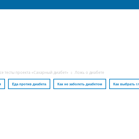
се тесты проекта «Сахарный диабет»
Ложь о диабете
м
Еда против диабета
Как не заболеть диабетом
Как выбрать г