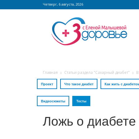
Четверг, 6 августа, 2026
Сайт
zdorovieinfo.ru
–
крупнейший
медицинский
интернет-
портал
России
Главная
Статьи раздела "Сахарный диабет"
В
Проект
Что такое диабет
Как жить с диабето
Видеосюжеты
Тесты
Ложь о диабете