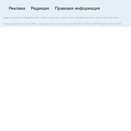
Реклама
Редакция
Правовая информация
Зарегистрировано в Федеральной службе по надзору в сфере связи, информационных технологий и массовых
коммуникаций 21 октября 2010 г. Свидетельство о регистрации Эл № ФС77–42371. © 2026 Copyright ZdorovieInfo