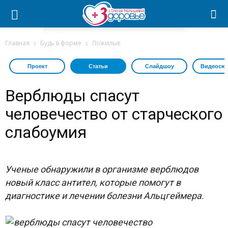
Главная
Будь в форме
Пожилые
Проект
Статьи
Слайдшоу
Видеосю
Верблюды спасут
человечество от старческого
слабоумия
Ученые обнаружили в организме верблюдов
новый класс антител, которые помогут в
диагностике и лечении болезни Альцгеймера.