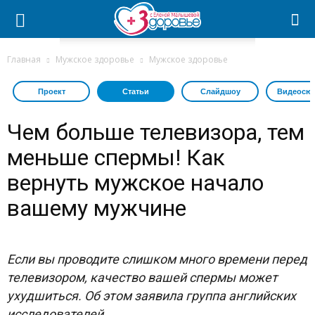
Главная
Мужское здоровье
Мужское здоровье
Проект
Статьи
Слайдшоу
Видеосю
Чем больше телевизора, тем
меньше спермы! Как
вернуть мужское начало
вашему мужчине
Если вы проводите слишком много времени перед
телевизором, качество вашей спермы может
ухудшиться. Об этом заявила группа английских
исследователей
.