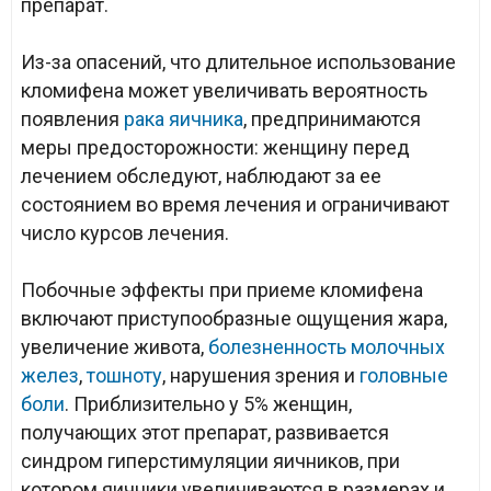
препарат.
Из-за опасений, что длительное использование
кломифена может увеличивать вероятность
появления
рака яичника
, предпринимаются
меры предосторожности: женщину перед
лечением обследуют, наблюдают за ее
состоянием во время лечения и ограничивают
число курсов лечения.
Побочные эффекты при приеме кломифена
включают приступообразные ощущения жара,
увеличение живота,
болезненность молочных
желез
,
тошноту
, нарушения зрения и
головные
боли
. Приблизительно у 5% женщин,
получающих этот препарат, развивается
синдром гиперстимуляции яичников, при
котором яичники увеличиваются в размерах и