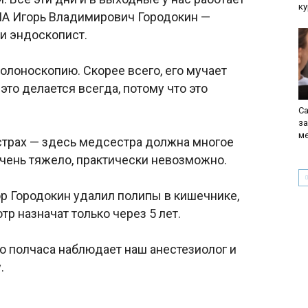
ку
ША Игорь Владимирович Городокин —
и эндоскопист.
олоноскопию. Скорее всего, его мучает
 это делается всегда, потому что это
Са
з
м
страх — здесь медсестра должна многое
очень тяжело, практически невозможно.
ор Городокин удалил полипы в кишечнике,
р назначат только через 5 лет.
го полчаса наблюдает наш анестезиолог и
.