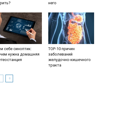
рить?
него
м себе синоптик:
TOP-10 причин
ачем нужна домашняя
заболеваний
етеостанция
желудочно-кишечного
тракта