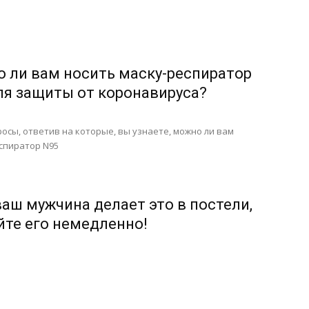
 ли вам носить маску-респиратор
ля защиты от коронавируса?
осы, ответив на которые, вы узнаете, можно ли вам
спиратор N95
ваш мужчина делает это в постели,
йте его немедленно!