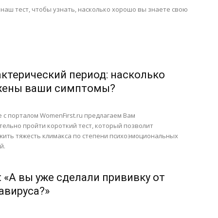
наш тест, чтобы узнать, насколько хорошо вы знаете свою
ктерический период: насколько
ены ваши симптомы?
 с порталом WomenFirst.ru предлагаем Вам
ельно пройти короткий тест, который позволит
ить тяжесть климакса по степени психоэмоциональных
й.
: «А вы уже сделали прививку от
авируса?»