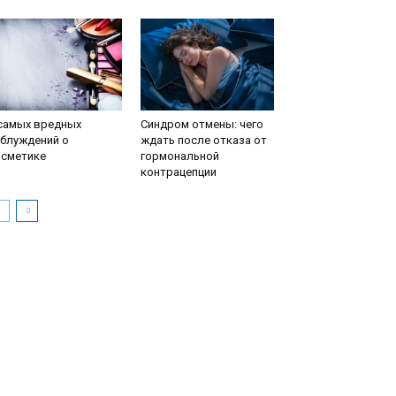
 самых вредных
Синдром отмены: чего
аблуждений о
ждать после отказа от
осметике
гормональной
контрацепции