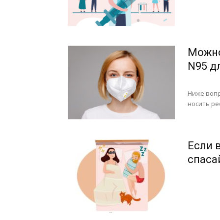
Можно
N95 д
Ниже вопр
носить ре
Если 
спаса