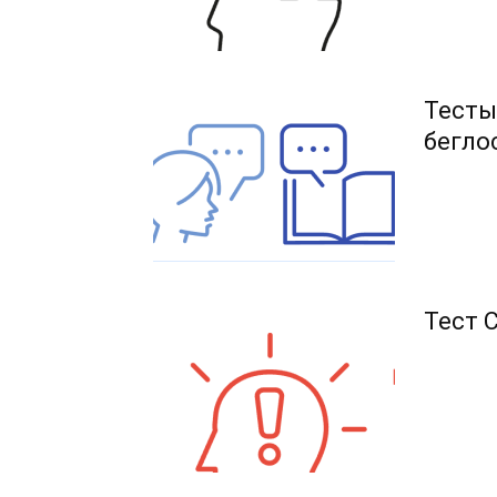
Тесты
бегло
Тест 