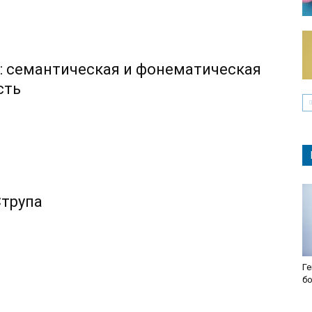
: семантическая и фонематическая
сть
Струпа
Ге
б