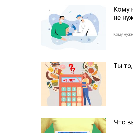
Кому 
не ну
Кому нуж
Ты то
Что в