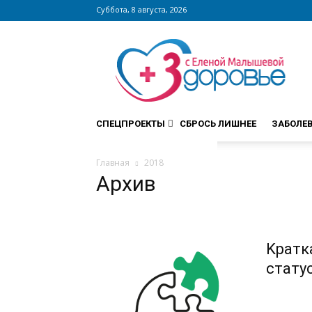
Суббота, 8 августа, 2026
Сайт
zdorovieinfo.ru
–
крупнейший
медицинский
интернет-
СПЕЦПРОЕКТЫ
СБРОСЬ ЛИШНЕЕ
ЗАБОЛЕ
портал
России
Главная
2018
Архив
Kратк
стату