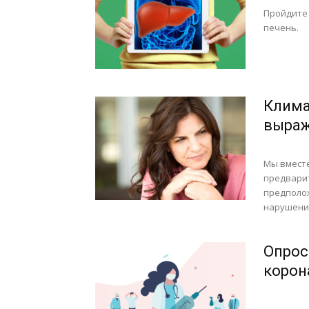
Пройдите 
печень.
Клима
выраж
Мы вместе
предварит
предполож
нарушени
Опрос
корон