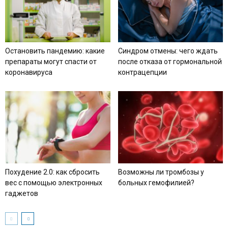
Остановить пандемию: какие
Синдром отмены: чего ждать
препараты могут спасти от
после отказа от гормональной
коронавируса
контрацепции
Похудение 2.0: как сбросить
Возможны ли тромбозы у
вес с помощью электронных
больных гемофилией?
гаджетов