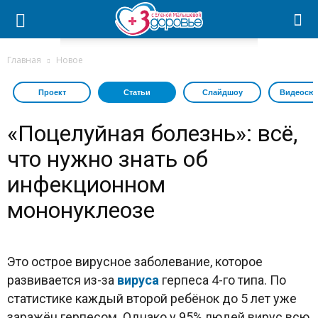
Главная
Новое
Проект
Статьи
Слайдшоу
Видеосю
«Поцелуйная болезнь»: всё,
что нужно знать об
инфекционном
мононуклеозе
Это острое вирусное заболевание, которое
развивается из-за
вируса
герпеса 4-го типа. По
статистике каждый второй ребёнок до 5 лет уже
заражён герпесом. Однако у 95% людей вирус всю