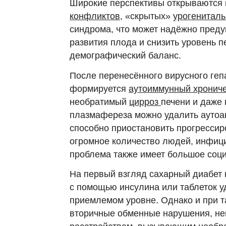
Широкие перспективы открываются 
конфликтов
, «скрытых»
урогенитал
синдрома, что может надёжно пред
развития плода и снизить уровень п
демографический баланс.
После перенесённого вирусного гепа
формируется
аутоиммунный хрониче
необратимый
цирроз
печени и даже
плазмафереза можно удалить аутоан
способно приостановить прогрессир
огромное количество людей, инфици
проблема также имеет большое соци
На первый взгляд сахарный диабет 
с помощью инсулина или таблеток у
приемлемом уровне. Однако и при 
вторичные обменные нарушения, не