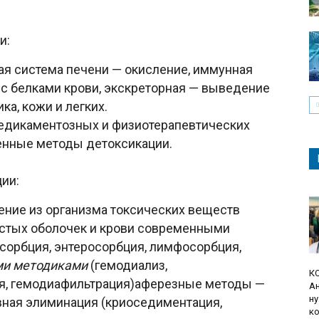
и:
ая система печени — окисление, иммунная
 с белками крови, экскреторная — выведение
ка, кожи и легких.
дикаментозных и физиотерапевтических
енные методы детоксикации.
ии:
ение из организма токсических веществ
истых оболочек и крови современными
сорбция, энтеросорбция, лимфосорбция,
ми методиками
(гемодиализ,
К
ия, гемодиафильтрация)аферезные методы —
Ан
ну
вная элиминация (криоседиментация,
ко