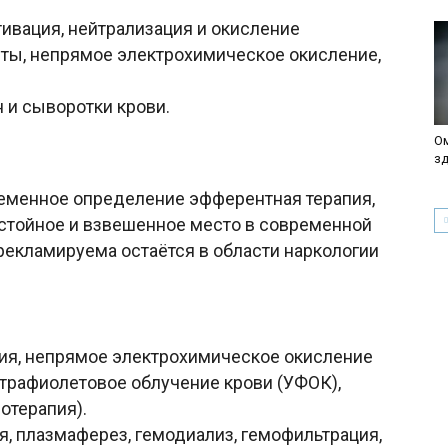
ивация, нейтрализация и окисление
нты, непрямое электрохимическое окисление,
 и сыворотки крови.
Ом
зд
еменное определение эфферентная терапия,
остойное и взвешенное место в современной
рекламируема остаётся в области наркологии
ция, непрямое электрохимическое окисление
ьтрафиолетовое облучение крови (УФОК),
отерапия).
я, плазмаферез, гемодиализ, гемофильтрация,