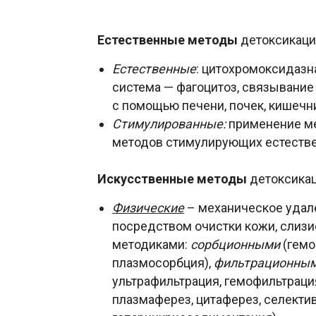
Естественные методы
детоксикаци
Естественные
: цитохромоксидазн
система — фагоцитоз, связывание
с помощью печени, почек, кишечни
Стимулированные:
применение ме
методов стимулирующих естеств
Искусственные методы
детоксикац
Физические
– механическое удал
посредством очистки кожи, слиз
методиками:
сорбционными
(гемо
плазмосорбция),
фильтрационны
ультрафильтрация, гемофильтрац
плазмаферез, цитаферез, селекти