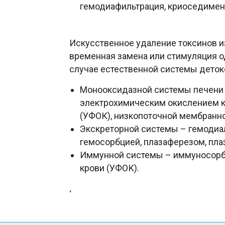
гемодиафильтрация, криоседимен
Искусственное удаление токсинов и
временная замена или стимуляция 
случае естественной системы деток
Монооксидазной системы печени 
электрохимическим окислением к
(УФОК), низкопоточной мембранно
Экскреторной системы – гемодиал
гемосорбцией, плазаферезом, пл
Иммунной системы – иммуносорбц
крови (УФОК).
‘