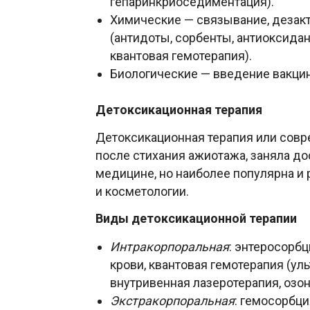
гепаринкриоседиментация).
Химические — связывание, дезакт
(антидоты, сорбенты, антиоксида
квантовая гемотерапия).
Биологические — введение вакцин
Детоксикационная терапия
Детоксикационная терапия или совр
после стихания ажиотажа, заняла д
медицине, но наиболее популярна и 
и косметологии.
Виды детоксикационной терапии
Интракорпоральная
: энтеросорб
крови, квантовая гемотерапия (ул
внутривенная лазеротерапия, озон
Экстракорпоральная
: гемосорбци