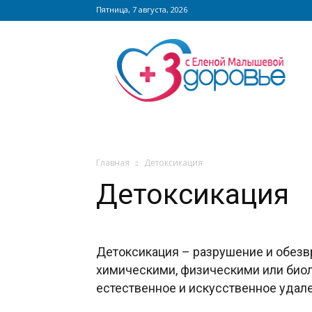
Пятница, 7 августа, 2026
Сайт
zdorovieinfo.ru
–
крупнейший
медицинский
интернет-
портал
России
Главная
Детоксикация
Детоксикация
Детоксикация – разрушение и обез
химическими, физическими или био
естественное и искусственное удале