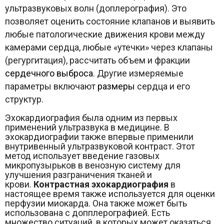
ультразвуковых волн (доплерография). Это
позволяет оценить состояние клапанов и выявить
любые патологические движения крови между
камерами сердца, любые «утечки» через клапаны
(регургитация), рассчитать объем и фракции
сердечного выброса
. Другие измеряемые
параметры включают
размеры
сердца и его
структур.
Эхокардиография была одним из первых
применений ультразвука в медицине. В
эхокардиографии также впервые применили
внутривенный ультразвуковой контраст. Этот
метод использует введение газовых
микропузырьков в венозную систему для
улучшения разграничения тканей и
крови.
Контрастная
эхокардиография
в
настоящее время также используется для оценки
перфузии миокарда. Она также может быть
использована с допплерографией. Есть
множество ситуаций, в которых может оказаться