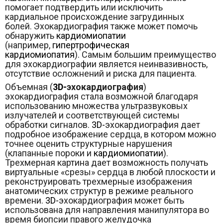
помогает подтвердить или исключить
кардиальное происхождение загрудинных
болей. Эхокардиография также может помочь
обнаружить
кардиомиопатии
(например,
гипертрофическая
кардиомиопатия
). Самым большим преимущество
для эхокардиографии является неинвазивность,
отсутствие осложнений и риска для пациента.
Объемная (
3D-
эхокардиография
)
эхокардиография стала возможной благодаря
использованию множества ультразвуковых
излучателей и соответствующей системы
обработки сигналов.
3D-
эхокардиография дает
подробное изображение сердца, в котором можно
точнее оценить структурные нарушения
(клапанные пороки и
кардиомиопатии
).
Трехмерная картина дает возможность получать
виртуальные «срезы» сердца в любой плоскости и
реконструировать трехмерные изображения
анатомических структур в режиме реального
времени.
3D-
эхокардиография может быть
использована для направления манипулятора во
время биопсии правого желудочка